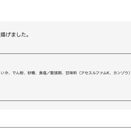
て揚げました。
、いか、でん粉、砂糖、食塩／膨張剤、甘味料（アセスルファムK、カンゾウ